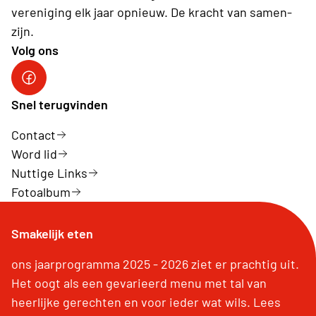
vereniging elk jaar opnieuw. De kracht van samen-
zijn.
Volg ons
Neos Hasselt
Snel terugvinden
Contact
Word lid
Nuttige Links
Fotoalbum
Smakelijk eten
ons jaarprogramma 2025 - 2026 ziet er prachtig uit.
Het oogt als een gevarieerd menu met tal van
heerlijke gerechten en voor ieder wat wils. Lees